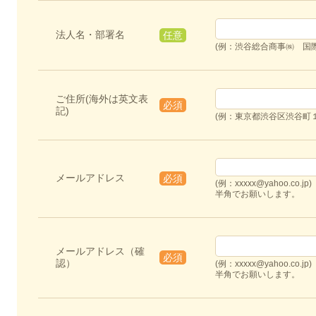
法人名・部署名
任意
(例：渋谷総合商事㈱ 国際
ご住所(海外は英文表
必須
記)
(例：東京都渋谷区渋谷町１
メールアドレス
必須
(例：xxxxx@yahoo.co.jp)
半角でお願いします。
メールアドレス（確
必須
認）
(例：xxxxx@yahoo.co.jp)
半角でお願いします。