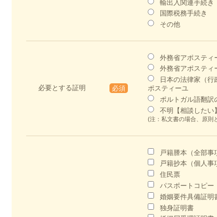
輸出入関連手続き
国際税務手続き
その他
外務省アポスティーユ
外務省アポスティ
日本の法律家（行
必要とする証明
必須
ポスティーユ
ポルトガル語翻訳
不明【相談したい
(注：私文書の場合、原則
戸籍謄本（全部事
戸籍抄本（個人事
住民票
パスポートコピー
婚姻要件具備証明
独身証明書