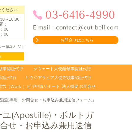
せください
03-6416-4990
0～18:30
間：
E-mail：
contact@cut-bell.com
：
00
：0
0
お問合せはこちら
30～18:30, MF
h
領事認証代行
クウェート大使館領事認証代行
認証代行
サウジアラビア大使館領事認証代行
労（Work ）ビザ申請サポート
法人概要
お問合せ
使館翻訳認証専用「お問合せ・お申込み兼用送信フォーム」
postille)・ポルトガ
問合せ・お申込み兼用送信