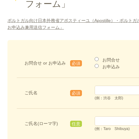
フォーム」
ポルトガル向け日本外務省アポスティーユ（Apostille）・ポル
お申込み兼用送信フォーム」
お問合せ
お問合せ or お申込み
必須
お申込み
ご氏名
必須
(例：渋谷 太郎)
ご氏名(ローマ字)
任意
(例：Taro Shibuya)