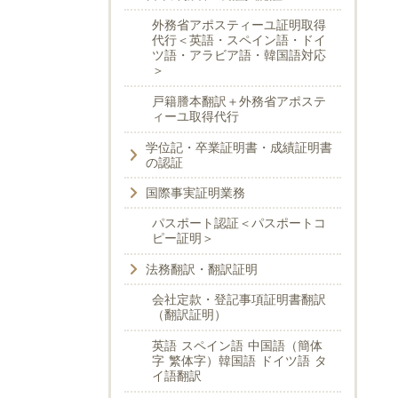
外務省アポスティーユ証明取得
代行＜英語・スペイン語・ドイ
ツ語・アラビア語・韓国語対応
＞
戸籍謄本翻訳＋外務省アポステ
ィーユ取得代行
学位記・卒業証明書・成績証明書
の認証
国際事実証明業務
パスポート認証＜パスポートコ
ピー証明＞
法務翻訳・翻訳証明
会社定款・登記事項証明書翻訳
（翻訳証明）
英語 スペイン語 中国語（簡体
字 繁体字）韓国語 ドイツ語 タ
イ語翻訳