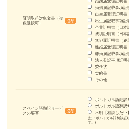
婚姻届受理証明書
婚姻届記載事項証
出生届受理証明書
証明取得対象文書（複
出生届記載事項証
必須
数選択可）
卒業証明書（日本
成績証明書（日本
無犯罪証明書（犯
離婚届受理証明書
離婚届記載事項証
法人登記事項証明
委任状
契約書
その他
ポルトガル語翻訳
ポルトガル語翻訳
スペイン語翻訳サービ
必須
不明【相談したい
スの要否
(注：ポルトガル語翻訳証
す。)