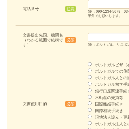
電話番号
任意
(例：090-1234-5678 03-
半角でお願いします。
文書提出先国、機関名
（わかる範囲で結構で
必須
す）
(例：ポルトガル、リスボ
ポルトガルビザ（
ポルトガルでの住
ポルトガル人との
ポルトガル留学手
銀行口座関連手続
不動産の売買等
文書使用目的
必須
国際離婚手続き
国際相続手続き
現地法人設立・更
ポルトガル法人と