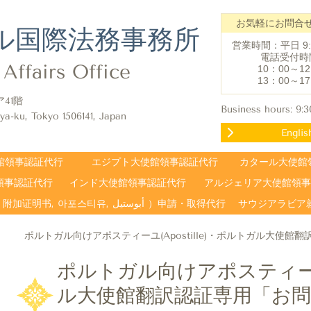
お気軽にお問合
ル国際法務事務所
営業時間：平日 9:3
電話受付時
Affairs Office
10
：
00～12
13
：
00～17
ア41階
Business hours: 9:
ya-ku, Tokyo 1506141, Japan
Englis
館領事認証代行
エジプト大使館領事認証代行
カタール大使館
領事認証代行
インド大使館領事認証代行
アルジェリア大使館領事
日本外務省アポスティーユ（Apostille, Apostilla, 附加证明书, 아포스티유, أبوستيل ）申請・取得代行
サウジアラビア就
ポルトガル向けアポスティーユ(Apostille)・ポルトガル大
ポルトガル向けアポスティーユ(A
ル大使館翻訳認証専用「お