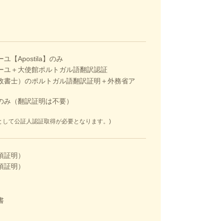
【Apostila】のみ
ーユ＋大使館ポルトガル語翻訳認証
政書士）のポルトガル語翻訳証明＋外務省ア
のみ（翻訳証明は不要）
】
として公証人認証取得が必要となります。)
項証明）
項証明）
書