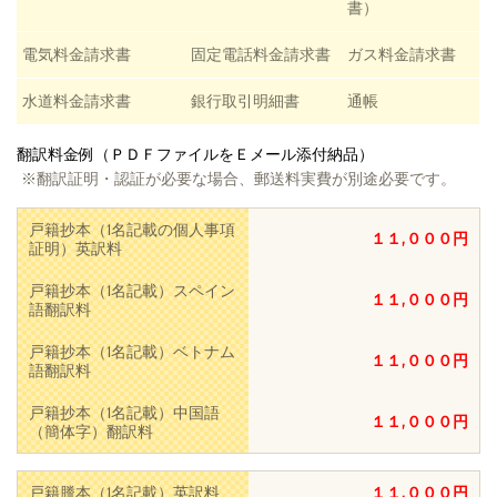
書）
電気料金請求書
固定電話料金請求書
ガス料金請求書
水道料金請求書
銀行取引明細書
通帳
翻訳料金例（ＰＤＦファイルをＥメール添付納品）
※翻訳証明・認証が必要な場合、郵送料実費が別途必要です。
戸籍抄本（1名記載の個人事項
１１,０００円
証明）英訳料
戸籍抄本（1名記載）スペイン
１１,０００円
語翻訳料
戸籍抄本（1名記載）ベトナム
１１,０００円
語翻訳料
戸籍抄本（1名記載）中国語
１１,０００円
（簡体字）翻訳料
戸籍謄本（1名記載）英訳料
１１,０００円