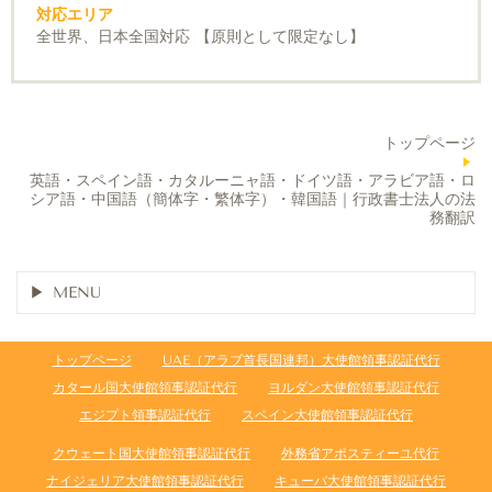
対応エリア
全世界、日本全国対応 【原則として限定なし】
トップページ
英語・スペイン語・カタルーニャ語・ドイツ語・アラビア語・ロ
シア語・中国語（簡体字・繁体字）・韓国語｜行政書士法人の法
務翻訳
MENU
トップページ
UAE（アラブ首長国連邦）大使館領事認証代行
カタール国大使館領事認証代行
ヨルダン大使館領事認証代行
エジプト領事認証代行
スペイン大使館領事認証代行
クウェート国大使館領事認証代行
外務省アポスティーユ代行
ナイジェリア大使館領事認証代行
キューバ大使館領事認証代行