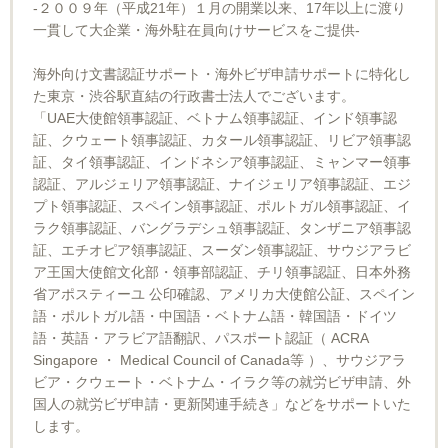
-２００９年（平成21年）１月の開業以来、17年以上に渡り
一貫して大企業・海外駐在員向けサービスをご提供-
海外向け文書認証サポート・海外ビザ申請サポートに特化し
た東京・渋谷駅直結の行政書士法人でございます。
「UAE大使館領事認証、ベトナム領事認証、インド領事認
証、クウェート領事認証、カタール領事認証、リビア領事認
証、タイ領事認証、インドネシア領事認証、ミャンマー領事
認証、アルジェリア領事認証、ナイジェリア領事認証、エジ
プト領事認証、スペイン領事認証、ポルトガル領事認証、イ
ラク領事認証、バングラデシュ領事認証、タンザニア領事認
証、エチオピア領事認証、スーダン領事認証、サウジアラビ
ア王国大使館文化部・領事部認証、チリ領事認証、日本外務
省アポスティーユ 公印確認、アメリカ大使館公証、スペイン
語・ポルトガル語・中国語・ベトナム語・韓国語・ドイツ
語・英語・アラビア語翻訳、パスポート認証（ ACRA
Singapore ・ Medical Council of Canada等 ）、サウジアラ
ビア・クウェート・ベトナム・イラク等の就労ビザ申請、外
国人の就労ビザ申請・更新関連手続き」などをサポートいた
します。