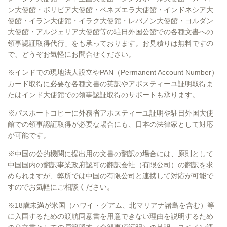
ン大使館・ボリビア大使館・ベネズエラ大使館・インドネシア大
使館・イラン大使館・イラク大使館・レバノン大使館・ヨルダン
大使館・アルジェリア大使館等の駐日外国公館での各種文書への
領事認証取得代行」をも承っております。お見積りは無料ですの
で、どうぞお気軽にお問合せください。
※インドでの現地法人設立やPAN（Permanent Account Number）
カード取得に必要な各種文書の英訳やアポスティーユ証明取得ま
たはインド大使館での領事認証取得のサポートも承ります。
※パスポートコピーに外務省アポスティーユ証明や駐日外国大使
館での領事認証取得が必要な場合にも、日本の法律家として対応
が可能です。
※中国の公的機関に提出用の文書の翻訳の場合には、原則として
中国国内の翻訳事業政府認可の翻訳会社（有限公司）の翻訳を求
められますが、弊所では中国の有限公司と連携して対応が可能で
すのでお気軽にご相談ください。
※18歳未満が米国（ハワイ・グアム、北マリアナ諸島を含む）等
に入国するための渡航同意書を用意できない理由を説明するため