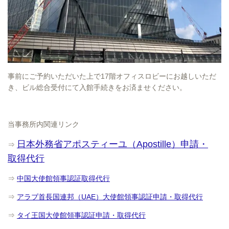
事前にご予約いただいた上で17階オフィスロビーにお越しいただ
き、ビル総合受付にて入館手続きをお済ませください。
当事務所内関連リンク
日本外務省アポスティーユ（Apostille）申請・
⇒
取得代行
⇒
中国大使館領事認証取得代行
⇒
アラブ首長国連邦（UAE）大使館領事認証申請・取得代行
⇒
タイ王国大使館領事認証申請・取得代行