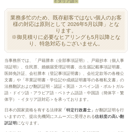
イタリア語＞
業務多忙のため、既存顧客ではない個人のお客
様の対応は原則として 2026年5月以降」とな
ります。
※御見積りに必要なヒアリングも5月以降とな
り、特急対応もございません。
当事務所では、「戸籍謄本（全部事項証明）、戸籍抄本（個人事
項証明）、住民票、婚姻届受理証明書、出生届記載事項証明書、
医師免許証、会社謄本（登記事項証明書）、会社定款等の各種公
文書」や
「卒業証明書・学位記や成績証明書等の各種私文書」の
法務翻訳および翻訳証明・認証＜英語・スペイン語・ポルトガル
語・ドイツ語・アラビア語・ベトナム語語・中国語（簡体字・繁
体字）・イタリア語対応＞を承っております。
日本の国家資格を有する法律家
「特定行政書士」
が翻訳証明を行
いますので、提出先機関にスムーズに受理される
信頼度の高い翻
訳証明
になります。