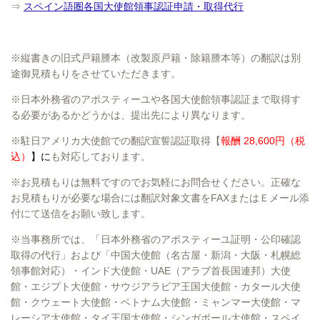
⇒
スペイン語圏各国大使館領事認証申請・取得代行
※縦書きの旧式戸籍謄本（改製原戸籍・除籍謄本等）の翻訳は別
途御見積もりをさせていただきます。
※日本外務省のアポスティーユや各国大使館領事認証まで取得す
る必要があるかどうかは、提出先により異なります。
※駐日アメリカ大使館での翻訳宣誓認証取得【
報酬 28,600円（税
込）
】に
も対応しております。
※お見積もりは無料ですのでお気軽にお問合せください。正確な
お見積もりが必要な場合には翻訳対象文書をFAXまたはＥメール添
付にて送信をお願い致します。
※当事務所では、「日本外務省のアポスティーユ証明・公印確認
取得の代行」および「中国大使館（名古屋・新潟・大阪・札幌総
領事館対応）・インド大使館・UAE（アラブ首長国連邦）大使
館・エジプト大使館・サウジアラビア王国大使館・カタール大使
館・クウェート大使館・ベトナム大使館・ミャンマー大使館・マ
レーシア大使館・タイ王国大使館・シンガポール大使館・スペイ