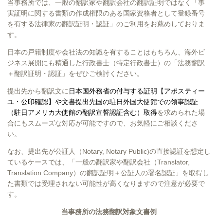
当事務所では、一般の翻訳家や翻訳会社の翻訳証明ではなく「事
実証明に関する書類の作成権限のある国家資格者として登録番号
を有する法律家の翻訳証明・認証」のご利用をお薦めしておりま
す。
日本の戸籍制度や会社法の知識を有することはもちろん、海外ビ
ジネス展開にも精通した行政書士（特定行政書士）の「法務翻訳
＋翻訳証明・認証」をぜひご検討ください。
提出先から翻訳文に
日本国外務省の付与する証明【アポスティー
ユ・公印確認】や文書提出先国の駐日外国大使館での領事認証
（駐日アメリカ大使館の翻訳宣誓認証含む）取得
を求められた場
合にもスムーズな対応が可能ですので、お気軽にご相談くださ
い。
なお、提出先が公証人（
Notary, Notary Public
)の直接認証を想定し
ているケースでは、「一般の翻訳家や翻訳会社（
Translator,
Translation Company
）の翻訳証明＋公証人の署名認証」を取得し
た書類では受理されない可能性が高くなりますので注意が必要で
す。
当事務所の法務翻訳対象文書例