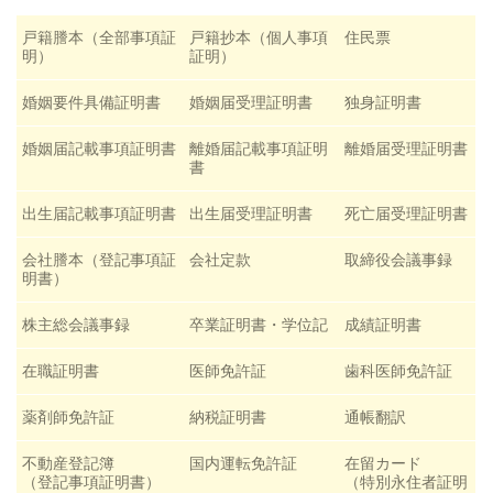
戸籍謄本（全部事項証
戸籍抄本（個人事項
住民票
明）
証明）
婚姻要件具備証明書
婚姻届受理証明書
独身証明書
婚姻届記載事項証明書
離婚届記載事項証明
離婚届受理証明書
書
出生届記載事項証明書
出生届受理証明書
死亡届受理証明書
会社謄本（登記事項証
会社定款
取締役会議事録
明書）
株主総会議事録
卒業証明書・学位記
成績証明書
在職証明書
医師免許証
歯科医師免許証
薬剤師免許証
納税証明書
通帳翻訳
不動産登記簿
国内運転免許証
在留カード
（登記事項証明書）
（特別永住者証明