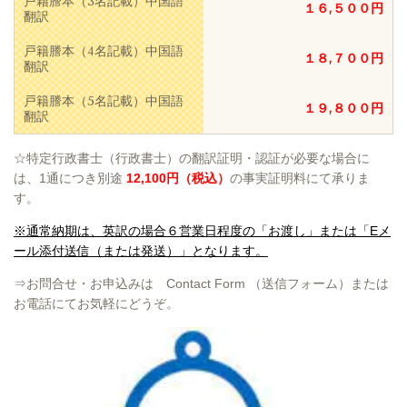
戸籍謄本（3名記載）中国語
１６,５００円
翻訳
戸籍謄本（4名記載）中国語
１８,７００円
翻訳
戸籍謄本（5名記載）中国語
１９,８００円
翻訳
☆特定行政書士（行政書士）の翻訳証明・認証が必要な場合に
は、1通につき別途
12,100円（税込）
の事実証明料
にて承りま
す。
※通常納期は、英訳の場合６営業日程度の「お渡し」または「Eメ
ール添付送信（または発送）」となります。
⇒お問合せ・お申込みは Contact Form （送信フォーム）または
お電話にてお気軽にどうぞ。