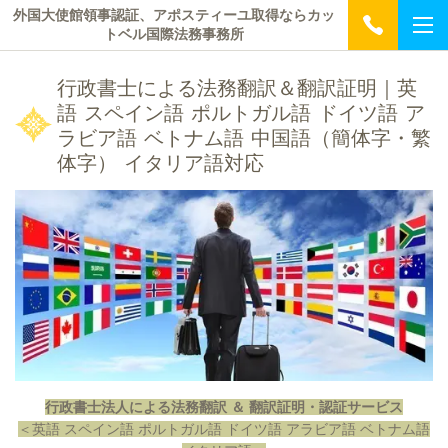
外国大使館領事認証、アポスティーユ取得ならカッ
トベル国際法務事務所
行政書士による法務翻訳＆翻訳証明｜英
語 スペイン語 ポルトガル語 ドイツ語 ア
ラビア語 ベトナム語 中国語（簡体字・繁
体字） イタリア語対応
行政書士法人による法務翻訳 ＆ 翻訳証明・認証サービス
＜英語 スペイン語 ポルトガル語 ドイツ語 アラビア語 ベトナム語