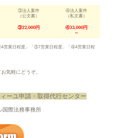
③法人案件
④法人案件
（公文書）
（私文書）
③22,000円
④33,000円
～
4営業日程度」「③7営業日程度」「④4営業日程
 にてお気軽にどうぞ。
ティーユ申請・取得代行センター
ル国際法務事務所