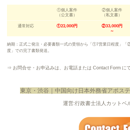
①個人案件
②個人案件
（公文書）
（私文書）
通常対応
①22,000円
②33,000円
～
納期：正式ご発注・必要書類一式の受領から「①7営業日程度」「②
度」での完了書類発送。
⇒ お問合せ・お申込みは、お電話または Contact Form
東京・渋谷｜中国向け日本外務省アポス
運営:行政書士法人カットベ