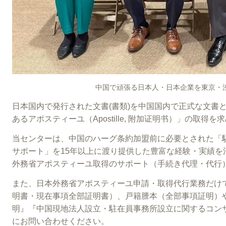
中国で頑張る日本人・日本企業を東京・
日本国内で発行された文書(書類)
を中国国内で正式な文書
あるアポスティーユ（Apostille,
附加证明书）」の取得を求
当センターは、中国のハーグ条約加盟前に必要とされた「
サポート」を15年以上に渡り提供した豊富な経験・実績を
外務省アポスティーユ取得のサポート（手続き代理・代行
また、日本外務省アポスティーユ申請・取得代行業務だけ
明書・現在事項全部証明書）、戸籍謄本（全部事項証明）
明』『中国現地法人設立・駐在員事務所設立に関するコン
にお問い合わせください。