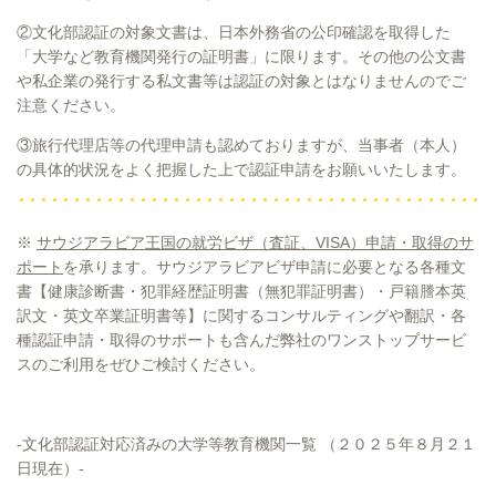
②文化部認証の対象文書は、日本外務省の公印確認を取得した
「大学など教育機関発行の証明書」に限ります。その他の公文書
や私企業の発行する私文書等は認証の対象とはなりませんのでご
注意ください。
③旅行代理店等の代理申請も認めておりますが、当事者（本人）
の具体的状況をよく把握した上で認証申請をお願いいたします。
※
サウジアラビア王国の就労ビザ
（査証、VISA）申請・取得のサ
ポート
を承ります。
サウジアラビアビザ申請に必要となる各種文
書【健康診断書・犯罪経歴証明書（無犯罪証明書）・戸籍謄本英
訳文・英文卒業証明書等】に関するコンサルティングや翻訳・各
種認証申請・取得のサポートも含んだ弊社のワンストップサービ
スのご利用をぜひご検討ください。
-文化部認証対応済みの大学等教育機関一覧 （２０２５年８月２１
日現在）-