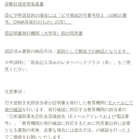
④弊社保管用免責書
⑤ビザ申請目的の場合には「ビザ発給許可番号控え（10桁の番
号、QIWA等発行のもの）の写し」
⑥証明書発行機関（大学等）宛の同意書
認証済み書類の納品方法：
原則として郵送での納品となります。
※申請時に「宛名記入済みのレターパックプラス（赤）」をご用
意ください。
注意事項：
①
大使館文化部担当者が
証明書を発行した教育機関に
Eメールにて
発行確認
を行います。発行確認に対応する教育機関の担当者の
「①所属部署名②氏名③連絡先（Eメールアドレスおよび電話番
号）」「教育機関が発行確認に対応するために同意書以外に必要
となる書類の有無、必要な場合には提出方法」の確認を行った上
でご連絡をお願いいたします。