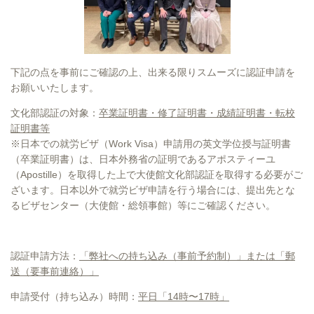
下記の点を事前にご確認の上、出来る限りスムーズに認証申請を
お願いいたします。
文化部認証の対象：
卒業証明書・修了証明書・成績証明書・転校
証明書等
※日本での就労ビザ（Work Visa）申請用の英文学位授与証明書
（卒業証明書）は、日本外務省の証明であるアポスティーユ
（Apostille）を取得した上で大使館文化部認証を取得する必要がご
ざいます。日本以外で就労ビザ申請を行う
場合には、提出先とな
るビザセンター（大使館・総領事館）等にご確認ください。
認証申請方法：
「弊社への持ち込み（事前予約制）」または「郵
送（要事前連絡）」
申請受付（持ち込み）時間：
平日「14時〜17時」