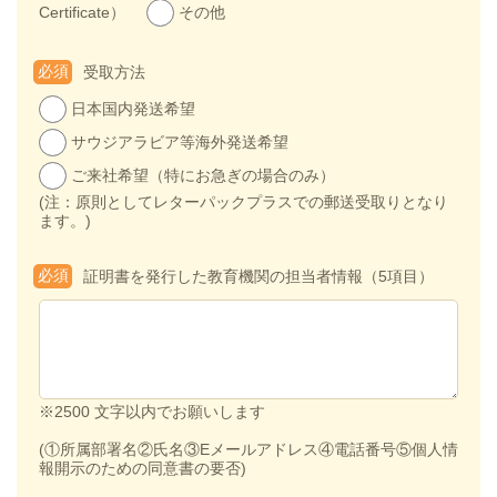
Certificate）
その他
必須
受取方法
日本国内発送希望
サウジアラビア等海外発送希望
ご来社希望（特にお急ぎの場合のみ）
(注：原則としてレターパックプラスでの郵送受取りとなり
ます。)
必須
証明書を発行した教育機関の担当者情報（5項目）
※2500 文字以内でお願いします
(①所属部署名②氏名③Eメールアドレス④電話番号⑤個人情
報開示のための同意書の要否)