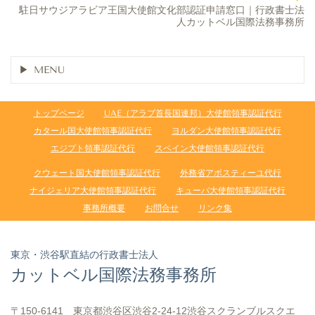
駐日サウジアラビア王国大使館文化部認証申請窓口｜行政書士法
人カットベル国際法務事務所
MENU
トップページ
UAE（アラブ首長国連邦）大使館領事認証代行
カタール国大使館領事認証代行
ヨルダン大使館領事認証代行
エジプト領事認証代行
スペイン大使館領事認証代行
クウェート国大使館領事認証代行
外務省アポスティーユ代行
ナイジェリア大使館領事認証代行
キューバ大使館領事認証代行
事務所概要
お問合せ
リンク集
東京・渋谷駅直結の行政書士法人
カットベル国際法務事務所
〒150-6141 東京都渋谷区渋谷2-24-12渋谷スクランブルスクエ