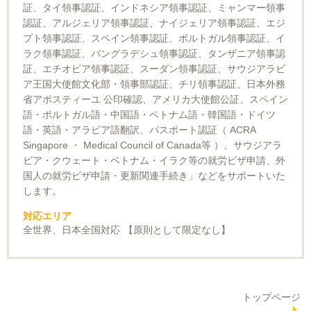
証、タイ領事認証、インドネシア領事認証、ミャンマー領事
認証、アルジェリア領事認証、ナイジェリア領事認証、エジ
プト領事認証、スペイン領事認証、ポルトガル領事認証、イ
ラク領事認証、バングラデシュ領事認証、タンザニア領事認
証、エチオピア領事認証、スーダン領事認証、サウジアラビ
ア王国大使館文化部・領事部認証、チリ領事認証、日本外務
省アポスティーユ 公印確認、アメリカ大使館公証、スペイン
語・ポルトガル語・中国語・ベトナム語・韓国語・ドイツ
語・英語・アラビア語翻訳、パスポート認証（ ACRA
Singapore ・ Medical Council of Canada等 ）、サウジアラ
ビア・クウェート・ベトナム・イラク等の就労ビザ申請、外
国人の就労ビザ申請・更新関連手続き」などをサポートいた
します。
対応エリア
全世界、日本全国対応 【原則として限定なし】
トップページ