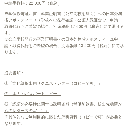
申請手数料：
22,000円（税込）
※学位授与証明書・卒業証明書（公立高校を除く）への日本外務
省アポスティーユ（学校への発行確認・公証人認証含む）申請・
取得代行もご希望の場合、別途報酬 17,600円（税込）にて承りま
す。
※公立学校発行の卒業証明書への日本外務省アポスティーユ申
請・取得代行をご希望の場合、別途報酬 13,200円（税込）にて承
ります。
必要書類：
①「文化部提出用リクエストレター（コピーで可）」
②「本人のパスポートコピー」
③「認証の必要性に関する疎明資料（
労働契約書、提出先機関か
らのレター等の写し）」
※具体的なご利用目的に応じた疎明資料（コピーで可）が必要と
なります。