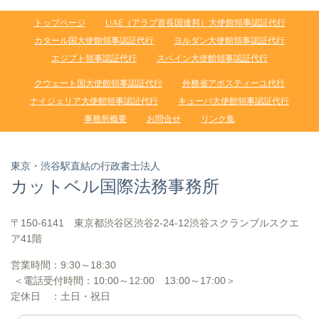
トップページ
UAE（アラブ首長国連邦）大使館領事認証代行
カタール国大使館領事認証代行
ヨルダン大使館領事認証代行
エジプト領事認証代行
スペイン大使館領事認証代行
クウェート国大使館領事認証代行
外務省アポスティーユ代行
ナイジェリア大使館領事認証代行
キューバ大使館領事認証代行
事務所概要
お問合せ
リンク集
東京・渋谷駅直結の行政書士法人
カットベル国際法務事務所
〒150-6141 東京都渋谷区渋谷2-24-12渋谷スクランブルスクエ
ア41階
営業時間：
9:30～18:30
＜電話受付時間：
10:00
～12:00
13:00
～17:00＞
定休日 ：土日・祝日