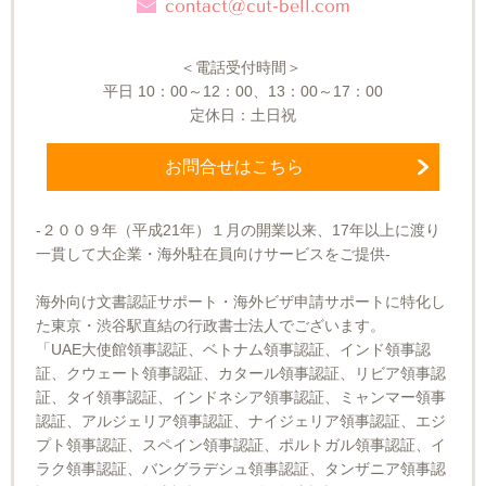
contact@cut-bell.com
＜電話受付時間＞
平日
10
：
00～12
：
00
、
13
：
00～17
：
00
定休日：土日祝
お問合せはこちら
-２００９年（平成21年）１月の開業以来、17年以上に渡り
一貫して大企業・海外駐在員向けサービスをご提供-
海外向け文書認証サポート・海外ビザ申請サポートに特化し
た東京・渋谷駅直結の行政書士法人でございます。
「UAE大使館領事認証、ベトナム領事認証、インド領事認
証、クウェート領事認証、カタール領事認証、リビア領事認
証、タイ領事認証、インドネシア領事認証、ミャンマー領事
認証、アルジェリア領事認証、ナイジェリア領事認証、エジ
プト領事認証、スペイン領事認証、ポルトガル領事認証、イ
ラク領事認証、バングラデシュ領事認証、タンザニア領事認