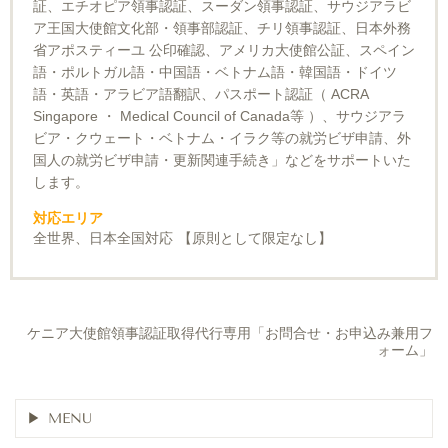
証、エチオピア領事認証、スーダン領事認証、サウジアラビ
ア王国大使館文化部・領事部認証、チリ領事認証、日本外務
省アポスティーユ 公印確認、アメリカ大使館公証、スペイン
語・ポルトガル語・中国語・ベトナム語・韓国語・ドイツ
語・英語・アラビア語翻訳、パスポート認証（ ACRA
Singapore ・ Medical Council of Canada等 ）、サウジアラ
ビア・クウェート・ベトナム・イラク等の就労ビザ申請、外
国人の就労ビザ申請・更新関連手続き」などをサポートいた
します。
対応エリア
全世界、日本全国対応 【原則として限定なし】
ケニア大使館領事認証取得代行専用「お問合せ・お申込み兼用フ
ォーム」
MENU