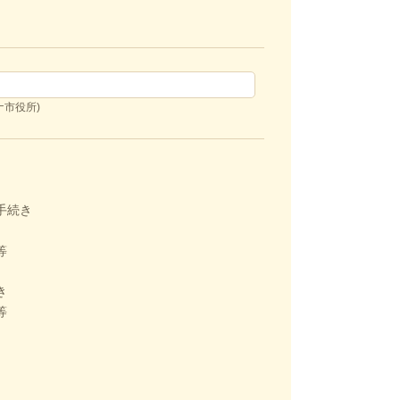
ナ市役所)
手続き
等
き
等