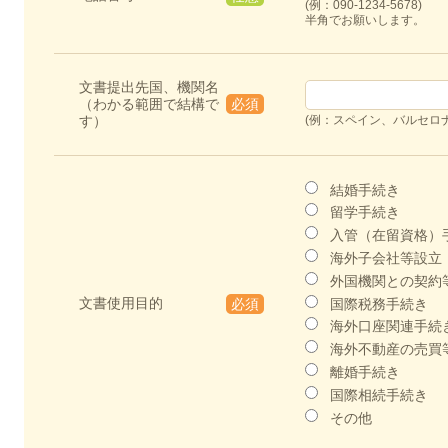
(例：090-1234-5678)
半角でお願いします。
文書提出先国、機関名
（わかる範囲で結構で
必須
す）
(例：スペイン、バルセロ
結婚手続き
留学手続き
入管（在留資格）
海外子会社等設立
外国機関との契約
文書使用目的
国際税務手続き
必須
海外口座関連手続
海外不動産の売買
離婚手続き
国際相続手続き
その他