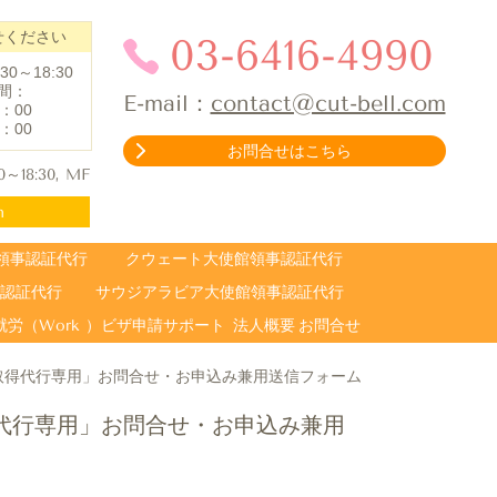
せください
03-6416-4990
0～18:30
間：
E-mail：
contact@cut-bell.com
：
00
：0
0
お問合せはこちら
30～18:30, MF
h
領事認証代行
クウェート大使館領事認証代行
認証代行
サウジアラビア大使館領事認証代行
労（Work ）ビザ申請サポート
法人概要
お問合せ
取得代行専用」お問合せ・お申込み兼用送信フォーム
代行専用」お問合せ・お申込み兼用