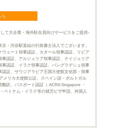
ちら
貫して大企業・海外駐在員向けサービスをご提供-
東京・渋谷駅直結の行政書士法人でございます。
クウェート領事認証、カタール領事認証、リビア
領事認証、アルジェリア領事認証、ナイジェリア
領事認証、イラク領事認証、バングラデシュ領事
事認証、サウジアラビア王国大使館文化部・領事
、アメリカ大使館公証、スペイン語・ポルトガル
スポート認証（ ACRA Singapore ・
・クウェート・ベトナム・イラク等の就労ビザ申請、外国人
。