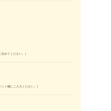
に含めてください。)
）
メント欄にご入力ください。)