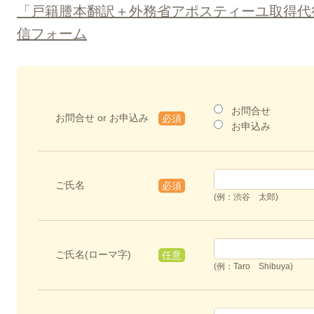
「戸籍謄本翻訳＋外務省アポスティーユ取得代
信フォーム
お問合せ
お問合せ or お申込み
必須
お申込み
ご氏名
必須
(例：渋谷 太郎)
ご氏名(ローマ字)
任意
(例：Taro Shibuya)