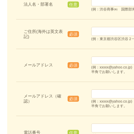
法人名・部署名
任意
(例：渋谷商事㈱ 国際部
ご住所(海外は英文表
必須
記)
(例：東京都渋谷区渋谷２
メールアドレス
必須
(例：xxxxx@yahoo.co.jp)
半角でお願いします。
メールアドレス（確
必須
認）
(例：xxxxx@yahoo.co.jp)
半角でお願いします。
電話番号
任意