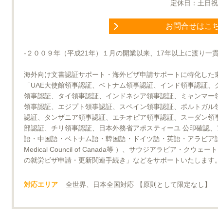
定休日：土日祝
お問合せはこ
-２００９年（平成21年）１月の開業以来、17年以上に渡り一
海外向け文書認証サポート・海外ビザ申請サポートに特化した
「UAE大使館領事認証、ベトナム領事認証、インド領事認証、
領事認証、タイ領事認証、インドネシア領事認証、ミャンマー
領事認証、エジプト領事認証、スペイン領事認証、ポルトガル
認証、タンザニア領事認証、エチオピア領事認証、スーダン領
部認証、チリ領事認証、日本外務省アポスティーユ 公印確認
語・中国語・ベトナム語・韓国語・ドイツ語・英語・アラビア語翻訳、パ
Medical Council of Canada等 ）、サウジアラビア
の就労ビザ申請・更新関連手続き」などをサポートいたします
対応エリア
全世界、日本全国対応 【原則として限定なし】