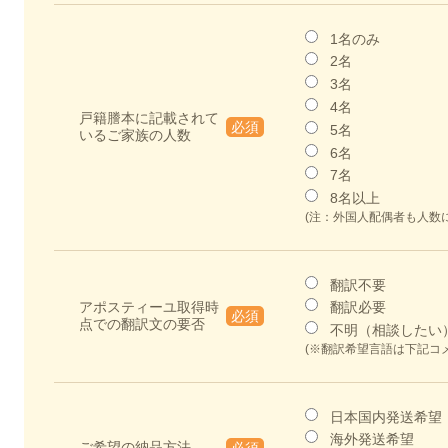
1名のみ
2名
3名
4名
戸籍謄本に記載されて
必須
5名
いるご家族の人数
6名
7名
8名以上
(注：外国人配偶者も人数
翻訳不要
アポスティーユ取得時
翻訳必要
必須
点での翻訳文の要否
不明（相談したい
(※翻訳希望言語は下記コ
日本国内発送希望
海外発送希望
ご希望の納品方法
必須