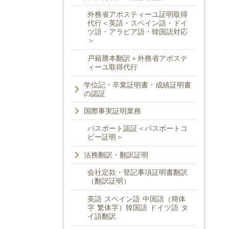
外務省アポスティーユ証明取得
代行＜英語・スペイン語・ドイ
ツ語・アラビア語・韓国語対応
＞
戸籍謄本翻訳＋外務省アポステ
ィーユ取得代行
学位記・卒業証明書・成績証明書
の認証
国際事実証明業務
パスポート認証＜パスポートコ
ピー証明＞
法務翻訳・翻訳証明
会社定款・登記事項証明書翻訳
（翻訳証明）
英語 スペイン語 中国語（簡体
字 繁体字）韓国語 ドイツ語 タ
イ語翻訳