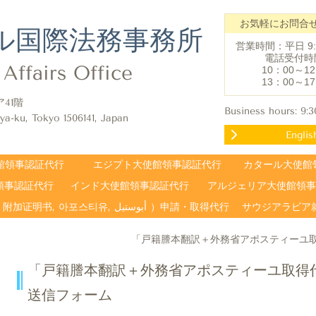
お気軽にお問合
ル国際法務事務所
営業時間：平日 9:3
電話受付時
Affairs Office
10
：
00～12
13
：
00～17
ア41階
Business hours: 9:
ya-ku, Tokyo 1506141, Japan
Englis
館領事認証代行
エジプト大使館領事認証代行
カタール大使館
領事認証代行
インド大使館領事認証代行
アルジェリア大使館領事
日本外務省アポスティーユ（Apostille, Apostilla, 附加证明书, 아포스티유, أبوستيل ）申請・取得代行
サウジアラビア就
「戸籍謄本翻訳＋外務省アポスティーユ
「戸籍謄本翻訳＋外務省アポスティーユ取得
送信フォーム