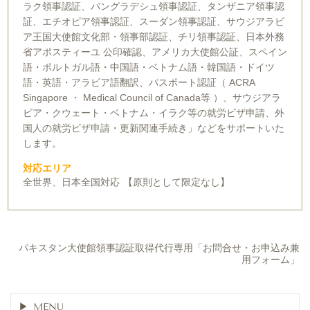
ラク領事認証、バングラデシュ領事認証、タンザニア領事認
証、エチオピア領事認証、スーダン領事認証、サウジアラビ
ア王国大使館文化部・領事部認証、チリ領事認証、日本外務
省アポスティーユ 公印確認、アメリカ大使館公証、スペイン
語・ポルトガル語・中国語・ベトナム語・韓国語・ドイツ
語・英語・アラビア語翻訳、パスポート認証（ ACRA
Singapore ・ Medical Council of Canada等 ）、サウジアラ
ビア・クウェート・ベトナム・イラク等の就労ビザ申請、外
国人の就労ビザ申請・更新関連手続き」などをサポートいた
します。
対応エリア
全世界、日本全国対応 【原則として限定なし】
パキスタン大使館領事認証取得代行専用「お問合せ・お申込み兼
用フォーム」
MENU