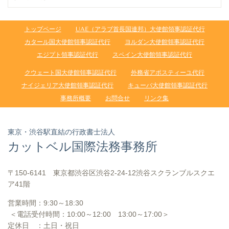
トップページ
UAE（アラブ首長国連邦）大使館領事認証代行
カタール国大使館領事認証代行
ヨルダン大使館領事認証代行
エジプト領事認証代行
スペイン大使館領事認証代行
クウェート国大使館領事認証代行
外務省アポスティーユ代行
ナイジェリア大使館領事認証代行
キューバ大使館領事認証代行
事務所概要
お問合せ
リンク集
東京・渋谷駅直結の行政書士法人
カットベル国際法務事務所
〒150-6141 東京都渋谷区渋谷2-24-12渋谷スクランブルスクエ
ア41階
営業時間：
9:30～18:30
＜電話受付時間：
10:00
～12:00
13:00
～17:00＞
定休日 ：土日・祝日