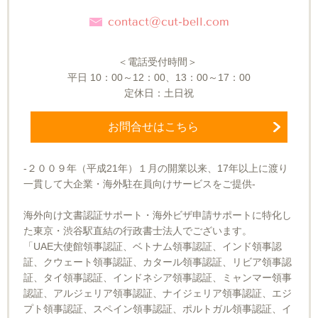
contact@cut-bell.com
＜電話受付時間＞
平日
10
：
00～12
：
00
、
13
：
00～17
：
00
定休日：土日祝
お問合せはこちら
-２００９年（平成21年）１月の開業以来、17年以上に渡り
一貫して大企業・海外駐在員向けサービスをご提供-
海外向け文書認証サポート・海外ビザ申請サポートに特化し
た東京・渋谷駅直結の行政書士法人でございます。
「UAE大使館領事認証、ベトナム領事認証、インド領事認
証、クウェート領事認証、カタール領事認証、リビア領事認
証、タイ領事認証、インドネシア領事認証、ミャンマー領事
認証、アルジェリア領事認証、ナイジェリア領事認証、エジ
プト領事認証、スペイン領事認証、ポルトガル領事認証、イ